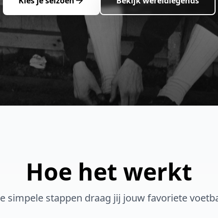
Kies je seizoen
Bekijk wereldlegends
Hoe het werkt
ie simpele stappen draag jij jouw favoriete voetb