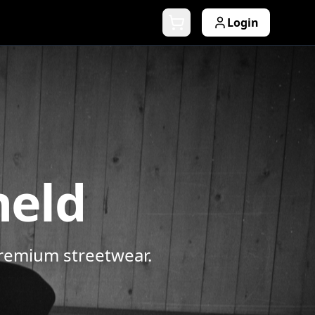
Login
held
premium streetwear.